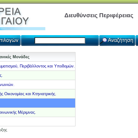
Διευθύνσεις Περιφέρειας
γανικές Μονάδες
μματισμού, Περιβάλλοντος και Υποδομών.
ς.
ινωνιών.
ς Οικονομίας και Κτηνιατρικής.
οινωνικής Μέριμνας.
υξης