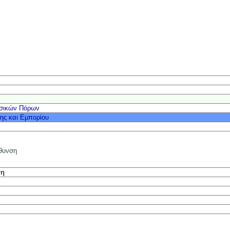
υσικών Πόρων
ης και Εμπορίου
ύθυνση
ση