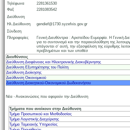
Τηλέφωνα
2281361530
Φαξ
2281083542
Διεύθυνση
Ηλ.Διεύθυνση
gendief@1730.syzefxis.gov.gr
Σύνδεση
Πληροφορίες
Γενική Διευθύντρια : Αριστείδου Ευμορφία. Η Γενική Δι
για το συντονισμό και την παρακολούθηση της λειτου
υπάγονται σ’ αυτή, την εξασφάλιση της εύρυθμης λειτο
προβλημάτων και των υποθέσ
Διευθύνσεις
Διεύθυνση Διαφάνειας και Ηλεκτρονικής Διακυβέρνησης
Διεύθυνση Εξυπηρέτησης του Πολίτη
Διεύθυνση Διοίκησης
Διεύθυνση Οικονομικού
Διεύθυνση Διοικητικού-Οικονομικού Δωδεκανήσου
Νέα - Ανακοινώσεις που αφορούν την Διεύθυνση
Τμήματα που ανοίκουν στην Διεύθυνση
Τμήμα Προσωπικού και Μισθοδοσίας
Τμήμα Λογιστικής Διαχείρισης
Τμήμα Ταμειακής Υπηρεσίας
Τμήμα Προμηθειών