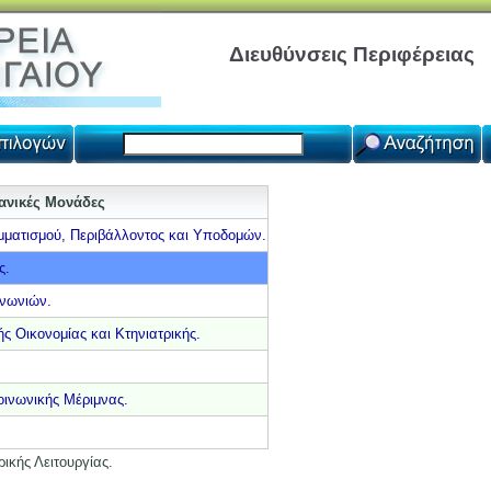
Διευθύνσεις Περιφέρειας
γανικές Μονάδες
μματισμού, Περιβάλλοντος και Υποδομών.
ς.
ινωνιών.
ς Οικονομίας και Κτηνιατρικής.
οινωνικής Μέριμνας.
ικής Λειτουργίας.