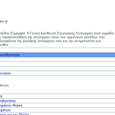
ov.gr
ιστείδου Ευμορφία. Η Γενική Διεύθυνση Εσωτερικής Λειτουργίας είναι αρμόδια
την παρακολούθηση της λειτουργίας όλων των οργανικών μονάδων που
εξασφάλιση της εύρυθμης λειτουργίας τους και την αντιμετώπιση των
ποθέσ
Διακυβέρνησης
κανήσου
ύθυνση
ση
κυβέρνησης
στημάτων Φορέα
τημάτων
ιών για τον Πολίτη