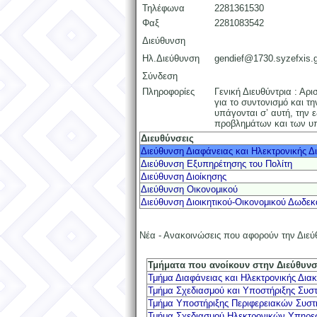
Τηλέφωνα
2281361530
Φαξ
2281083542
Διεύθυνση
Ηλ.Διεύθυνση
gendief@1730.syzefxis.g
Σύνδεση
Πληροφορίες
Γενική Διευθύντρια : Αρ
για το συντονισμό και 
υπάγονται σ’ αυτή, την 
προβλημάτων και των υ
Διευθύνσεις
Διεύθυνση Διαφάνειας και Ηλεκτρονικής 
Διεύθυνση Εξυπηρέτησης του Πολίτη
Διεύθυνση Διοίκησης
Διεύθυνση Οικονομικού
Διεύθυνση Διοικητικού-Οικονομικού Δωδε
Νέα - Ανακοινώσεις που αφορούν την Διε
Τμήματα που ανοίκουν στην Διεύθυν
Τμήμα Διαφάνειας και Ηλεκτρονικής Δια
Τμήμα Σχεδιασμού και Υποστήριξης Συ
Τμήμα Υποστήριξης Περιφερειακών Συσ
Τμήμα Σχεδιασμού Ηλεκτρονικών Υπηρεσ